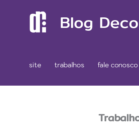
Ir
Blog Deco
para
o
conteúdo
site
trabalhos
fale conosco
Trabalh