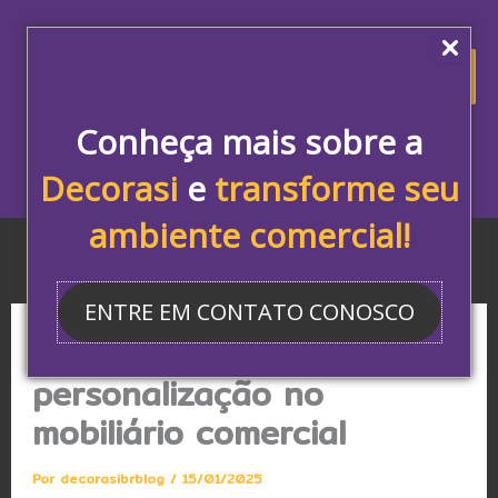
Ir
para
Blog Decorasi
o
conteúdo
Conheça mais sobre a
Decorasi
e
transforme seu
ambiente comercial!
ENTRE EM CONTATO CONOSCO
Entenda a importância da
personalização no
mobiliário comercial
Por
decorasibrblog
/
15/01/2025