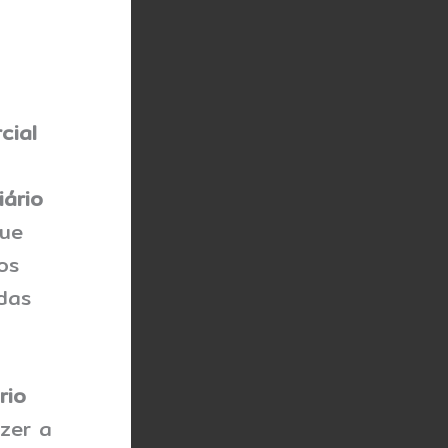
cial
iário
ue
os
das
rio
zer a