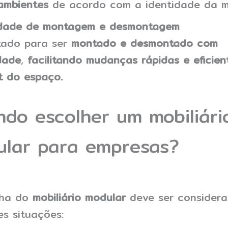
ambientes
de acordo com a identidade da m
idade de montagem e desmontagem
tado para ser
montado e desmontado com
idade
,
facilitando mudanças rápidas e eficien
t do espaço.
do escolher um mobiliári
lar para empresas?
lha do
mobiliário modular
deve ser consider
es situações: