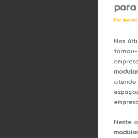
para
Por
decora
Nos últ
tornou-
empres
modula
atende 
espaços
empresa
Neste a
modular