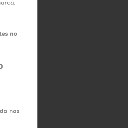
arca.
tes no
o
ada nas