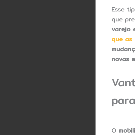
Esse ti
que pre
varejo 
que as
mudança
novas e
Vant
par
O
mobil