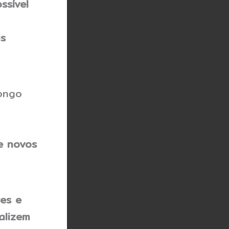
ssível
s
longo
e novos
es e
alizem