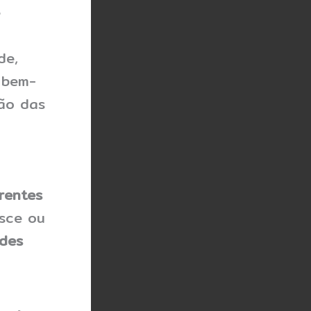
e
de,
 bem-
ão das
rentes
sce ou
des