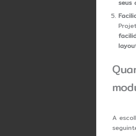
seus 
Facil
Proje
facil
layou
Quan
modu
A esco
seguint