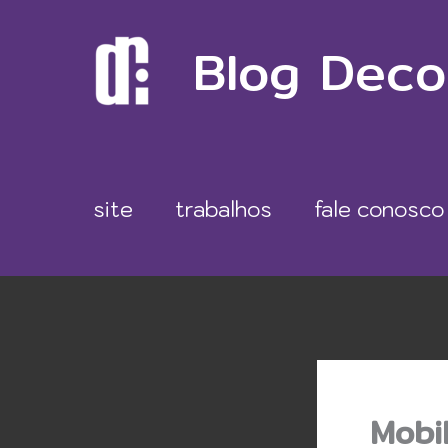
Ir
Blog Deco
para
o
conteúdo
site
trabalhos
fale conosco
Mobil