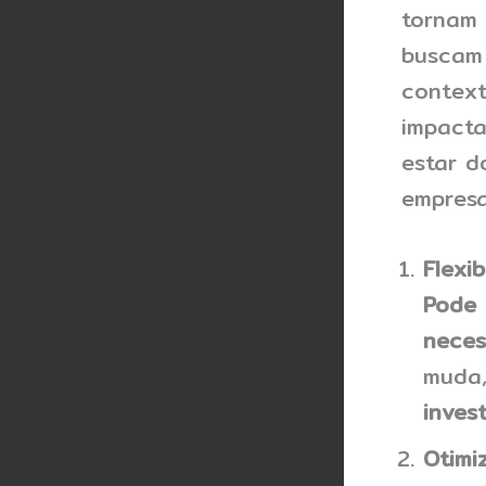
tornam 
buscam 
context
impacta
estar d
empresa
Flexi
Pode 
neces
muda
inves
Otimi