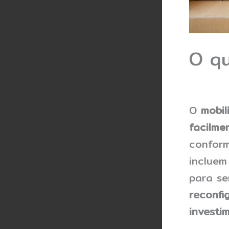
O qu
O
mobil
facilme
conform
inclue
para s
reconfi
investi