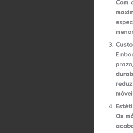
Com a
maxim
espec
menor
Custo
Embor
prazo
durab
reduz
móvei
Estét
Os mó
acab