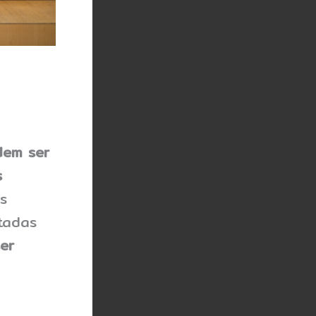
dem ser
s
s
tadas
er