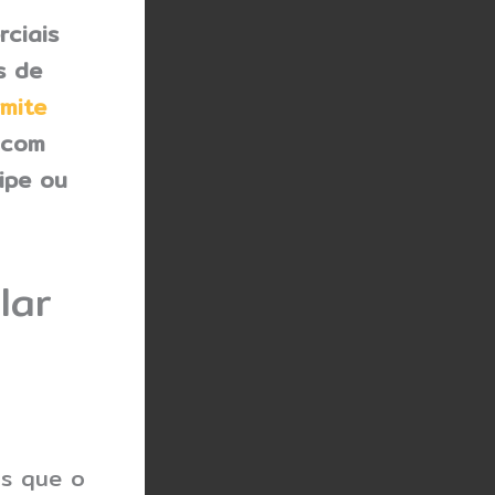
ciais
s de
mite
 com
ipe ou
lar
os que o